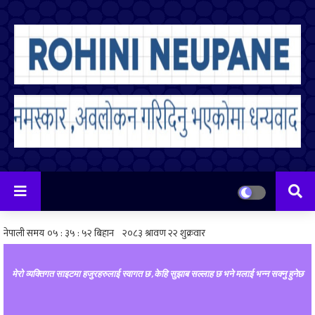
मेरो व्यक्तिगत साइटमा हजुरहरुलाई स्वागत छ ,केहि सुझाब सल्लाह छ भने मलाई भन्न सक्नु हुनेछ