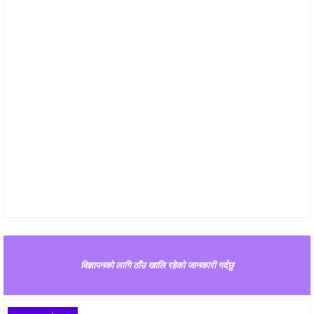
विज्ञापनको लागि ठाँउ खालि रहेको जानकारी गर्दछु