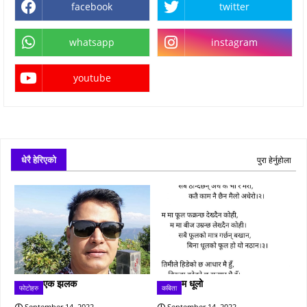
facebook
twitter
whatsapp
instagram
youtube
धेरै हेरिएको
पुरा हेर्नुहोला
एक झलक
म धूलो
फोटोहरु
कबिता
September 14, 2022
September 14, 2022